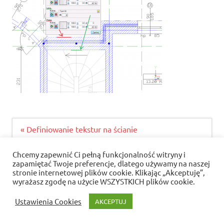
Nawigacja
« Definiowanie tekstur na ścianie
wpisu
Chcemy zapewnić Ci pełną funkcjonalność witryny i
zapamiętać Twoje preferencje, dlatego używamy na naszej
Polityka prywatności i pliki cookies
stronie internetowej plików cookie. Klikając „Akceptuję”,
wyrażasz zgodę na użycie WSZYSTKICH plików cookie.
WordPress Theme: Dynamic News by ThemeZee.
Ustawienia Cookies
AKCEPTUJ