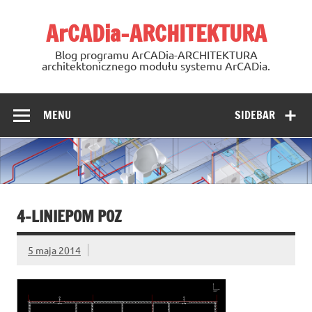
Skip
to
ArCADia-ARCHITEKTURA
content
Blog programu ArCADia-ARCHITEKTURA
architektonicznego modułu systemu ArCADia.
MENU
SIDEBAR
4-LINIEPOM POZ
5 maja 2014