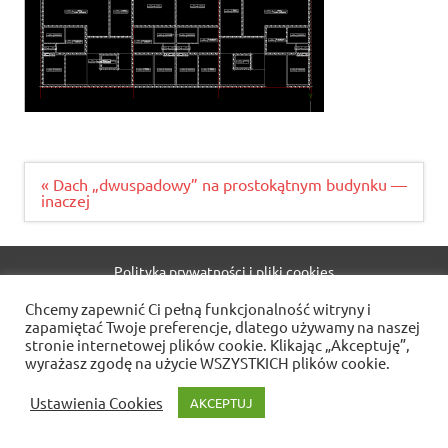
Nawigacja
« Dach „dwuspadowy” na prostokątnym budynku —
wpisu
inaczej
Polityka prywatności i pliki cookies
Chcemy zapewnić Ci pełną funkcjonalność witryny i
WordPress Theme: Dynamic News by ThemeZee.
zapamiętać Twoje preferencje, dlatego używamy na naszej
stronie internetowej plików cookie. Klikając „Akceptuję”,
wyrażasz zgodę na użycie WSZYSTKICH plików cookie.
Ustawienia Cookies
AKCEPTUJ