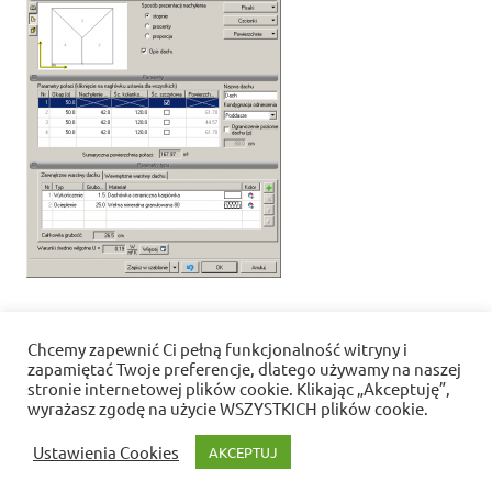
Chcemy zapewnić Ci pełną funkcjonalność witryny i
Nawigacja
« Jak zdobić dach dwuspadowy niesymetryczny
zapamiętać Twoje preferencje, dlatego używamy na naszej
wpisu
stronie internetowej plików cookie. Klikając „Akceptuję”,
wyrażasz zgodę na użycie WSZYSTKICH plików cookie.
Polityka prywatności i pliki cookies
Ustawienia Cookies
AKCEPTUJ
WordPress Theme: Dynamic News by ThemeZee.