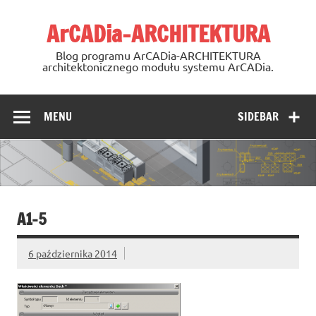
Skip
to
ArCADia-ARCHITEKTURA
content
Blog programu ArCADia-ARCHITEKTURA
architektonicznego modułu systemu ArCADia.
MENU
SIDEBAR
A1-5
6 października 2014