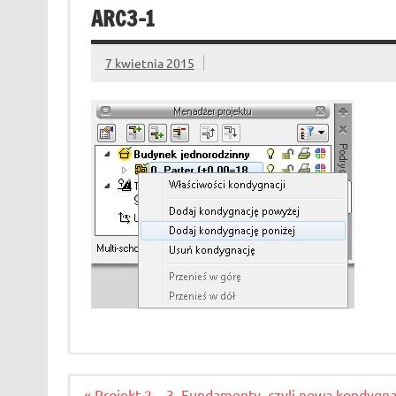
ARC3-1
7 kwietnia 2015
Nawigacja
« Projekt 2 – 3. Fundamenty, czyli nowa kondygna