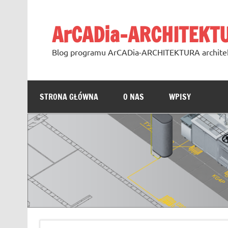
Skip
to
content
ArCADia-ARCHITEKT
Blog programu ArCADia-ARCHITEKTURA archite
STRONA GŁÓWNA
O NAS
WPISY