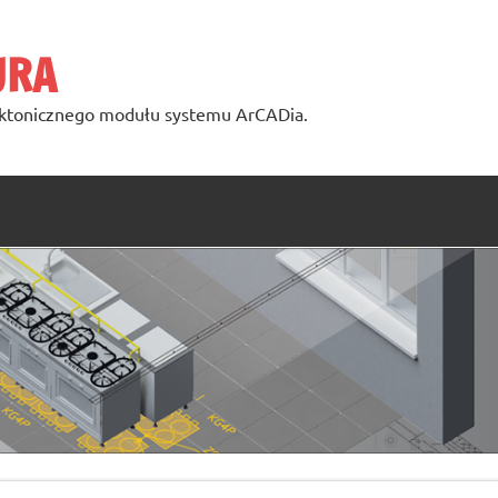
URA
ktonicznego modułu systemu ArCADia.