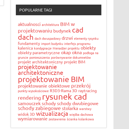
POPULARNE TAGI
BIM w
aktualnosci
architektura
cad
projektowaniu
budynek
dach
drzwi
dach dwuspadowy
elementy rysynku
fundamenty
import budynku
interfejs programu
obiekty
kalenica
kondygnacje
Menadżer projektu
okap
okna
obiekty parametryczne
podłoga na
gruncie
pomieszczenia
porównywanie dokumnetów
projekt architektoniczny
projekt BIM
projektowanie
architektoniczne
projektowanie BIM
przekrój
projektowanie obiektowe
R3D3-Rama 3D
raytracing
punkty wysokościowe
rysunek cad
rendering
samouczek
schody
schody dwubiegowe
schody zabiegowe
stolarka
warstwy
wizualizacja
widok 3D
więźba dachowa
wymiarowanie
zestawienia
ścianka kolankowa