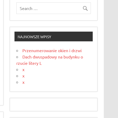
NAJNOWSZE WPISY
Przenumerowanie okien i drzwi
Dach dwuspadowy na budynku o
rzucie litery L
x
x
x