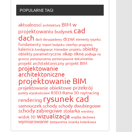
POPULARNE TAGI
BIM w
aktualnosci
architektura
cad
projektowaniu
budynek
dach
drzwi
dach dwuspadowy
elementy rysynku
fundamenty
import budynku
interfejs programu
obiekty
kalenica
kondygnacje
Menadżer projektu
okap
okna
obiekty parametryczne
podłoga na
gruncie
pomieszczenia
porównywanie dokumnetów
projekt architektoniczny
projekt BIM
projektowanie
architektoniczne
projektowanie BIM
przekrój
projektowanie obiektowe
R3D3-Rama 3D
raytracing
punkty wysokościowe
rysunek cad
rendering
samouczek
schody
schody dwubiegowe
schody zabiegowe
stolarka
warstwy
wizualizacja
widok 3D
więźba dachowa
wymiarowanie
zestawienia
ścianka kolankowa