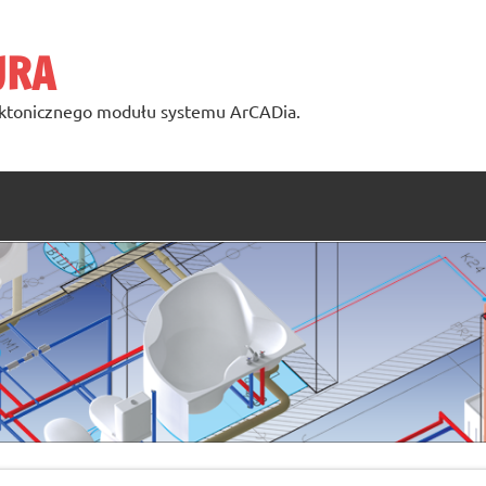
URA
ktonicznego modułu systemu ArCADia.