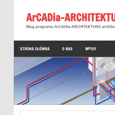
Skip
to
content
ArCADia-ARCHITEKT
Blog programu ArCADia-ARCHITEKTURA archite
STRONA GŁÓWNA
O NAS
WPISY