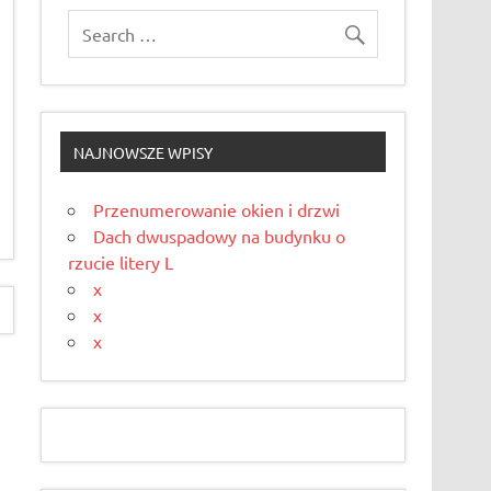
NAJNOWSZE WPISY
Przenumerowanie okien i drzwi
Dach dwuspadowy na budynku o
rzucie litery L
x
x
x