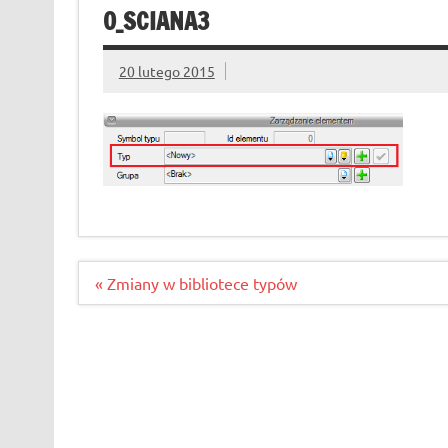
O_SCIANA3
20 lutego 2015
Nawigacja
« Zmiany w bibliotece typów
wpisu