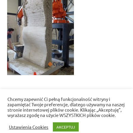
Nawigacja
« Betonowy wydruk, czy możliwy jest dom z
Chcemy zapewnić Ci pełną funkcjonalność witryny i
wpisu
drukarki 3D ?
zapamiętać Twoje preferencje, dlatego używamy na naszej
stronie internetowej plików cookie. Klikając „Akceptuję”,
wyrażasz zgodę na użycie WSZYSTKICH plików cookie.
Polityka prywatności i pliki cookies
Ustawienia Cookies
AKCEPTUJ