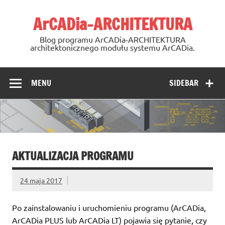
Skip
to
ArCADia-ARCHITEKTURA
content
Blog programu ArCADia-ARCHITEKTURA
architektonicznego modułu systemu ArCADia.
MENU
SIDEBAR
AKTUALIZACJA PROGRAMU
24 maja 2017
Po zainstalowaniu i uruchomieniu programu (ArCADia,
ArCADia PLUS lub ArCADia LT) pojawia się pytanie, czy