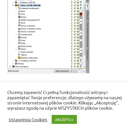
Chcemy zapewnić Ci pełną funkcjonalność witryny i
Nawigacja
« Brak elementów na 3D, a są na rzucie
zapamiętać Twoje preferencje, dlatego używamy na naszej
wpisu
stronie internetowej plików cookie. Klikając „Akceptuję”,
wyrażasz zgodę na użycie WSZYSTKICH plików cookie.
Polityka prywatności i pliki cookies
Ustawienia Cookies
AKCEPTUJ
WordPress Theme: Dynamic News by ThemeZee.