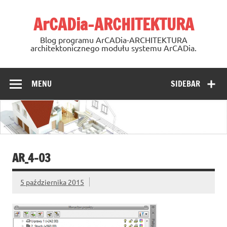
Skip
to
ArCADia-ARCHITEKTURA
content
Blog programu ArCADia-ARCHITEKTURA
architektonicznego modułu systemu ArCADia.
MENU
SIDEBAR
AR_4-03
5 października 2015