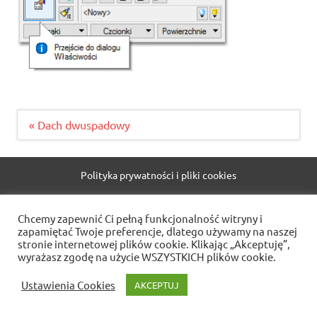
Nawigacja
« Dach dwuspadowy
wpisu
Polityka prywatności i pliki cookies
WordPress Theme: Dynamic News by ThemeZee.
Chcemy zapewnić Ci pełną funkcjonalność witryny i
zapamiętać Twoje preferencje, dlatego używamy na naszej
stronie internetowej plików cookie. Klikając „Akceptuję”,
wyrażasz zgodę na użycie WSZYSTKICH plików cookie.
Ustawienia Cookies
AKCEPTUJ