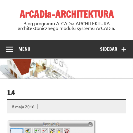
Skip
to
ArCADia-ARCHITEKTURA
content
Blog programu ArCADia-ARCHITEKTURA
architektonicznego modułu systemu ArCADia.
MENU
SIDEBAR
1.4
8 maja 2016