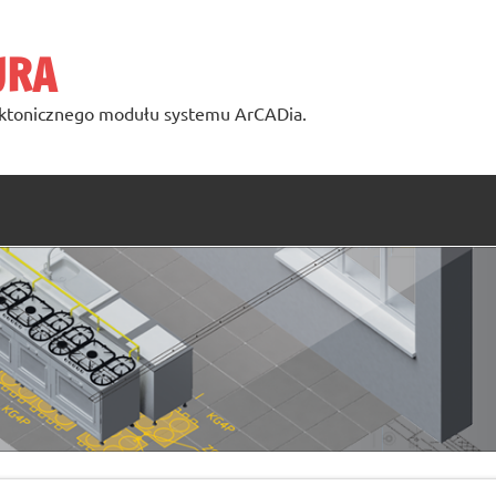
URA
ktonicznego modułu systemu ArCADia.