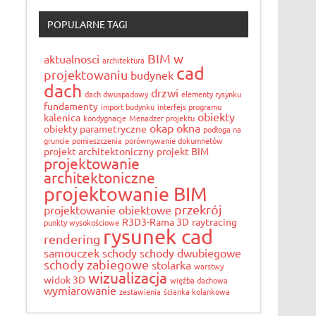
POPULARNE TAGI
BIM w
aktualnosci
architektura
cad
projektowaniu
budynek
dach
drzwi
dach dwuspadowy
elementy rysynku
fundamenty
import budynku
interfejs programu
obiekty
kalenica
kondygnacje
Menadżer projektu
okap
okna
obiekty parametryczne
podłoga na
gruncie
pomieszczenia
porównywanie dokumnetów
projekt architektoniczny
projekt BIM
projektowanie
architektoniczne
projektowanie BIM
przekrój
projektowanie obiektowe
R3D3-Rama 3D
raytracing
punkty wysokościowe
rysunek cad
rendering
samouczek
schody
schody dwubiegowe
schody zabiegowe
stolarka
warstwy
wizualizacja
widok 3D
więźba dachowa
wymiarowanie
zestawienia
ścianka kolankowa