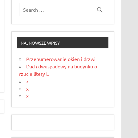
NAJNOWSZE WPISY
Przenumerowanie okien i drzwi
Dach dwuspadowy na budynku o
rzucie litery L
x
x
x