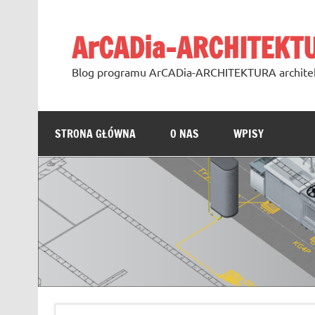
Skip
to
content
ArCADia-ARCHITEKT
Blog programu ArCADia-ARCHITEKTURA archite
STRONA GŁÓWNA
O NAS
WPISY