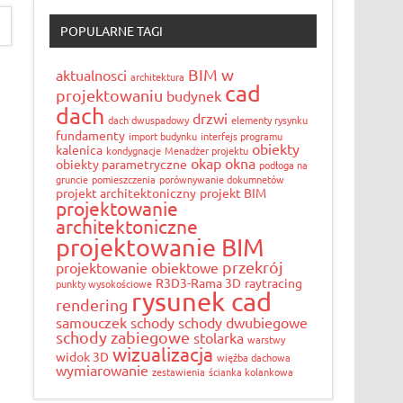
POPULARNE TAGI
BIM w
aktualnosci
architektura
cad
projektowaniu
budynek
dach
drzwi
dach dwuspadowy
elementy rysynku
fundamenty
import budynku
interfejs programu
obiekty
kalenica
kondygnacje
Menadżer projektu
okap
okna
obiekty parametryczne
podłoga na
gruncie
pomieszczenia
porównywanie dokumnetów
projekt architektoniczny
projekt BIM
projektowanie
architektoniczne
projektowanie BIM
przekrój
projektowanie obiektowe
R3D3-Rama 3D
raytracing
punkty wysokościowe
rysunek cad
rendering
samouczek
schody
schody dwubiegowe
schody zabiegowe
stolarka
warstwy
wizualizacja
widok 3D
więźba dachowa
wymiarowanie
zestawienia
ścianka kolankowa