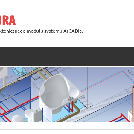
URA
ktonicznego modułu systemu ArCADia.