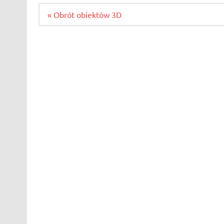
Nawigacja
« Obrót obiektów 3D
wpisu