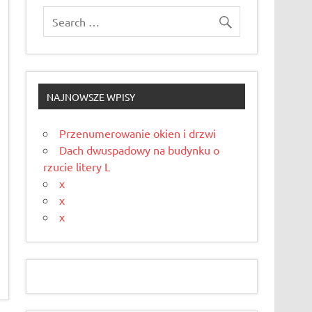
NAJNOWSZE WPISY
Przenumerowanie okien i drzwi
Dach dwuspadowy na budynku o
rzucie litery L
x
x
x