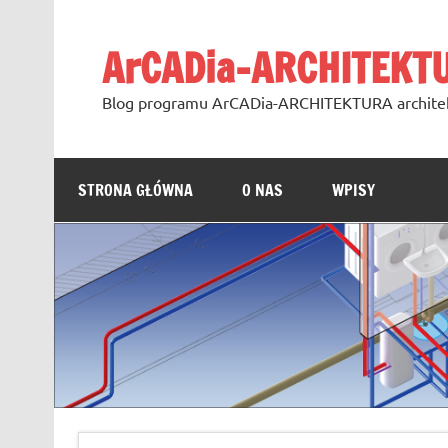
Skip
to
content
ArCADia-ARCHITEKT
Blog programu ArCADia-ARCHITEKTURA archite
STRONA GŁÓWNA
O NAS
WPISY