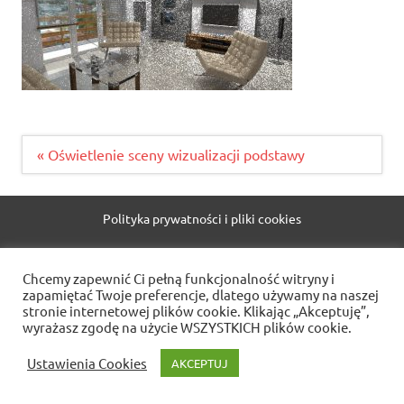
Nawigacja
« Oświetlenie sceny wizualizacji podstawy
wpisu
Polityka prywatności i pliki cookies
WordPress Theme: Dynamic News by ThemeZee.
Chcemy zapewnić Ci pełną funkcjonalność witryny i
zapamiętać Twoje preferencje, dlatego używamy na naszej
stronie internetowej plików cookie. Klikając „Akceptuję”,
wyrażasz zgodę na użycie WSZYSTKICH plików cookie.
Ustawienia Cookies
AKCEPTUJ