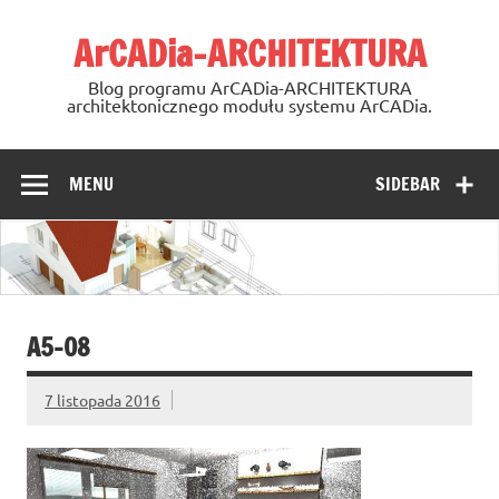
Skip
to
ArCADia-ARCHITEKTURA
content
Blog programu ArCADia-ARCHITEKTURA
architektonicznego modułu systemu ArCADia.
MENU
SIDEBAR
A5-08
7 listopada 2016