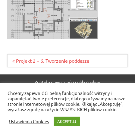
Nawigacja
« Projekt 2 – 6. Tworzenie poddasza
wpisu
Polityka prywatności i pliki cookies
Chcemy zapewnić Ci pełną funkcjonalność witryny i
WordPress Theme: Dynamic News by ThemeZee.
zapamiętać Twoje preferencje, dlatego używamy na naszej
stronie internetowej plików cookie. Klikając „Akceptuję”,
wyrażasz zgodę na użycie WSZYSTKICH plików cookie.
Ustawienia Cookies
AKCEPTUJ