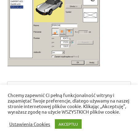
Nawigacja
« Rozszerzanie biblioteki obiektów 3D
wpisu
Chcemy zapewnić Ci pełną funkcjonalność witryny i
zapamiętać Twoje preferencje, dlatego używamy na naszej
stronie internetowej plików cookie. Klikając „Akceptuję”,
Polityka prywatności i pliki cookies
wyrażasz zgodę na użycie WSZYSTKICH plików cookie.
WordPress Theme: Dynamic News by ThemeZee.
Ustawienia Cookies
AKCEPTUJ