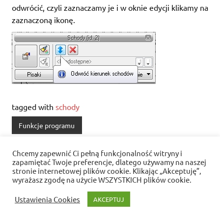
odwrócić, czyli zaznaczamy je i w oknie edycji klikamy na
zaznaczoną ikonę.
tagged with
schody
Funkcje programu
Chcemy zapewnić Ci pełną funkcjonalność witryny i
Nawigacja
« Jak zmniejszyć wielkość pliku
Zapis widoku 3D »
zapamiętać Twoje preferencje, dlatego używamy na naszej
wpisu
stronie internetowej plików cookie. Klikając „Akceptuję”,
wyrażasz zgodę na użycie WSZYSTKICH plików cookie.
Polityka prywatności i pliki cookies
Ustawienia Cookies
AKCEPTUJ
WordPress Theme: Dynamic News by ThemeZee.