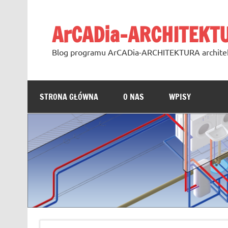
Skip
to
content
ArCADia-ARCHITEKT
Blog programu ArCADia-ARCHITEKTURA archite
STRONA GŁÓWNA
O NAS
WPISY