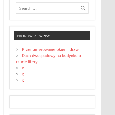
NAJNOWSZE WPISY
Przenumerowanie okien i drzwi
Dach dwuspadowy na budynku o
rzucie litery L
x
x
x