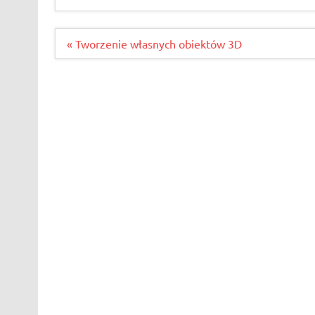
Nawigacja
« Tworzenie własnych obiektów 3D
wpisu