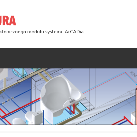
URA
ktonicznego modułu systemu ArCADia.