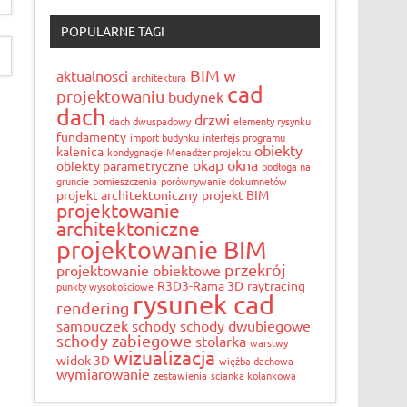
POPULARNE TAGI
BIM w
aktualnosci
architektura
cad
projektowaniu
budynek
dach
drzwi
dach dwuspadowy
elementy rysynku
fundamenty
import budynku
interfejs programu
obiekty
kalenica
kondygnacje
Menadżer projektu
okap
okna
obiekty parametryczne
podłoga na
gruncie
pomieszczenia
porównywanie dokumnetów
projekt architektoniczny
projekt BIM
projektowanie
architektoniczne
projektowanie BIM
przekrój
projektowanie obiektowe
R3D3-Rama 3D
raytracing
punkty wysokościowe
rysunek cad
rendering
samouczek
schody
schody dwubiegowe
schody zabiegowe
stolarka
warstwy
wizualizacja
widok 3D
więźba dachowa
wymiarowanie
zestawienia
ścianka kolankowa