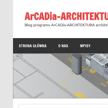
Skip
to
content
ArCADia-ARCHITEKT
Blog programu ArCADia-ARCHITEKTURA archite
STRONA GŁÓWNA
O NAS
WPISY