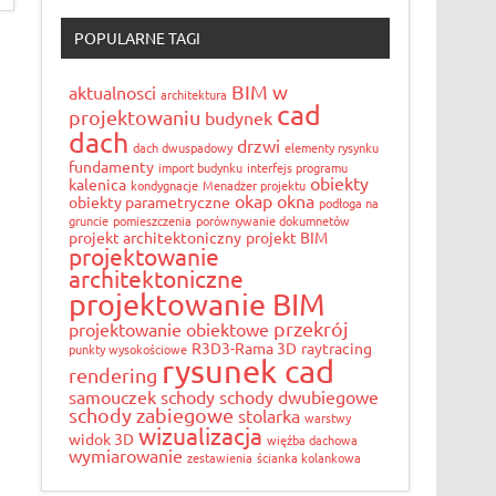
POPULARNE TAGI
BIM w
aktualnosci
architektura
cad
projektowaniu
budynek
dach
drzwi
dach dwuspadowy
elementy rysynku
fundamenty
import budynku
interfejs programu
obiekty
kalenica
kondygnacje
Menadżer projektu
okap
okna
obiekty parametryczne
podłoga na
gruncie
pomieszczenia
porównywanie dokumnetów
projekt architektoniczny
projekt BIM
projektowanie
architektoniczne
projektowanie BIM
przekrój
projektowanie obiektowe
R3D3-Rama 3D
raytracing
punkty wysokościowe
rysunek cad
rendering
samouczek
schody
schody dwubiegowe
schody zabiegowe
stolarka
warstwy
wizualizacja
widok 3D
więźba dachowa
wymiarowanie
zestawienia
ścianka kolankowa