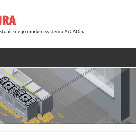
URA
ktonicznego modułu systemu ArCADia.