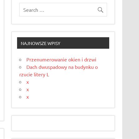
NAJNOWSZE WPISY
Przenumerowanie okien i drzwi
Dach dwuspadowy na budynku o
rzucie litery L
x
x
x