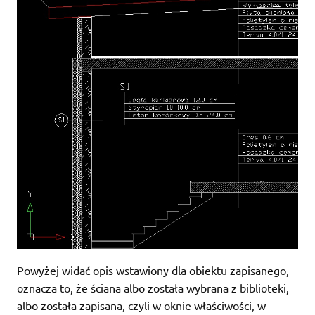
Powyżej widać opis wstawiony dla obiektu zapisanego,
oznacza to, że ściana albo została wybrana z biblioteki,
albo została zapisana, czyli w oknie właściwości, w